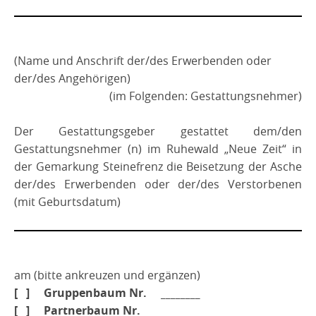
Dorfentwicklung 2021
Ratssitzungen
Geschichte
Fahr mit
Nutzungsvertrag
Gymnastikgruppe
Kirmesgesellschaft
Terminkalender
Bouleplatz
Bühnenbilder
Verein
Leitfaden Dorfentwicklung
Schwerpunktgemeinde
Test 01072026
Wappen
Bauanleitungen
Getränkesortiment
(Name und Anschrift der/des Erwerbenden oder
Bouleplatzkalender
Spielvereinigung
Der Vorstand
LARP-Verein
Gewässer
Chronik
Übersicht_Widmung
Ortsgeschichte
der/des Angehörigen)
Suche - Biete-Pinwand
Nutzungsordnung
TTC Steinefrenz
Boulespielregeln
Trainingszeiten
Fischerfest
Senioren
Kontakt
(im Folgenden: Gestattungsnehmer)
Zeittafel
Archiv
Hallenbelegung Vereine
Männergesangverein
Vorstand
Kontakt
Ortsvorsteher
Der Gestattungsgeber gestattet dem/den
Veranstaltungskalender
Gestattungsnehmer (n) im Ruhewald „Neue Zeit“ in
Grundriss DGH
Kirchenchor
Chronik
der Gemarkung Steinefrenz die Beisetzung der Asche
der/des Erwerbenden oder der/des Verstorbenen
Beerdigungskaffee
Kontakt
(mit Geburtsdatum)
am (bitte ankreuzen und ergänzen)
[ ] Gruppenbaum Nr. ________
[ ] Partnerbaum Nr. ________