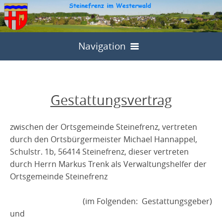
Navigation
Home
Gemeinde
Gestattungsvertrag
Leben in Frenz
Ortsbürgermeister
zwischen der Ortsgemeinde Steinefrenz, vertreten
DGH Brencede
Kirchl. Einrichtungen
Satzungen
durch den Ortsbürgermeister Michael Hannappel,
Schulstr. 1b, 56414 Steinefrenz, dieser vertreten
Ruhewald "Neue Zeit"
Anfrage DGH
Katholische Kirche
Feuerwehr
Lageplan
durch Herrn Markus Trenk als Verwaltungshelfer der
Katastrophenschutz
Satzung
Aktuelles
Ortsgemeinde Steinefrenz
Evangelische Kirche
Kultur
Aktive
Gemeinderat
Gewerbe
Allgemeine Info
Gestattungsvertrag
DGH Kalender
Frenzer Fastnacht
Sport
Jugend
Dorfentwicklung
(im Folgenden:
Ausschüsse
Gestattungsgeber)
Service
und
Nutzungsentgelt
Angelfreunde
Förderverein
Kath. Frauen
Freizeit
Kontakt