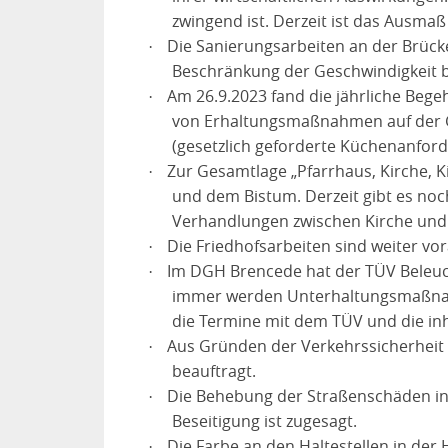
zwingend ist. Derzeit ist das Ausmaß
Die Sanierungsarbeiten an der Brück
·
Beschränkung der Geschwindigkeit 
Am 26.9.2023 fand die jährliche Beg
·
von Erhaltungsmaßnahmen auf der Gru
(gesetzlich geforderte Küchenanforde
Zur Gesamtlage „Pfarrhaus, Kirche, K
·
und dem Bistum. Derzeit gibt es noc
Verhandlungen zwischen Kirche und 
Die Friedhofsarbeiten sind weiter vo
·
Im DGH Brencede hat der TÜV Beleucht
·
immer werden Unterhaltungsmaßnahm
die Termine mit dem TÜV und die inha
Aus Gründen der Verkehrssicherheit
·
beauftragt.
Die Behebung der Straßenschäden in d
·
Beseitigung ist zugesagt.
Die Farbe an den Haltestellen in de
·