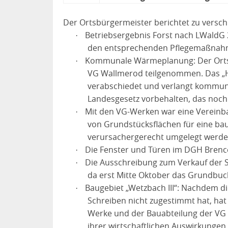
Der Ortsbürgermeister berichtet zu versc
Betriebsergebnis Forst nach LWaldG 2
·
den entsprechenden Pflegemaßnahmen
Kommunale Wärmeplanung: Der Ortsbü
·
VG Wallmerod teilgenommen. Das „Hei
verabschiedet und verlangt kommuna
Landesgesetz vorbehalten, das noch n
Mit den VG-Werken war eine Vereinb
·
von Grundstücksflächen für eine baul
verursachergerecht umgelegt werden
Die Fenster und Türen im DGH Brenc
·
Die Ausschreibung zum Verkauf der Sc
·
da erst Mitte Oktober das Grundbuch 
Baugebiet „Wetzbach III“: Nachdem 
·
Schreiben nicht zugestimmt hat, hat
Werke und der Bauabteilung der VG W
ihrer wirtschaftlichen Auswirkunge