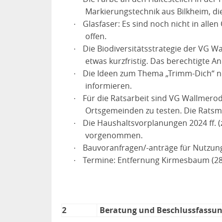
Markierungstechnik aus Bilkheim, di
Glasfaser: Es sind noch nicht in all
·
offen.
Die Biodiversitätsstrategie der VG W
·
etwas kurzfristig. Das berechtigte 
Die Ideen zum Thema „Trimm-Dich“ n
·
informieren.
Für die Ratsarbeit sind VG Wallmerod
·
Ortsgemeinden zu testen. Die Ratsm
Die Haushaltsvorplanungen 2024 ff. (
·
vorgenommen.
Bauvoranfragen/-anträge für Nutzung
·
Termine: Entfernung Kirmesbaum (28.1
·
2
Beratung und Beschlussfassun