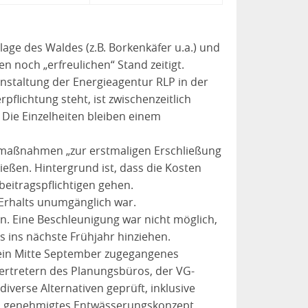
age des Waldes (z.B. Borkenkäfer u.a.) und
noch „erfreulichen“ Stand zeitigt.
staltung der Energieagentur RLP in der
lichtung steht, ist zwischenzeitlich
Die Einzelheiten bleiben einem
smaßnahmen „zur erstmaligen Erschließung
ießen. Hintergrund ist, dass die Kosten
eitragspflichtigen gehen.
Erhalts unumgänglich war.
n. Eine Beschleunigung war nicht möglich,
s ins nächste Frühjahr hinziehen.
ein Mitte September zugegangenes
ertretern des Planungsbüros, der VG-
verse Alternativen geprüft, inklusive
ein genehmigtes Entwässerungskonzept