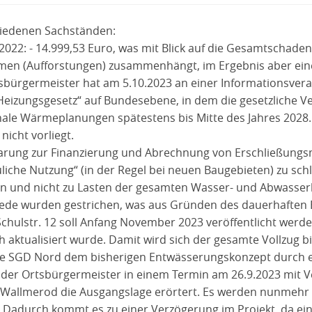
hiedenen Sachständen:
022: - 14.999,53 Euro, was mit Blick auf die Gesamtschadenl
 (Aufforstungen) zusammenhängt, im Ergebnis aber einen 
rgermeister hat am 5.10.2023 an einer Informationsveran
zungsgesetz“ auf Bundesebene, in dem die gesetzliche Verpf
le Wärmeplanungen spätestens bis Mitte des Jahres 2028. 
icht vorliegt.
arung zur Finanzierung und Abrechnung von Erschließung
iche Nutzung“ (in der Regel bei neuen Baugebieten) zu schl
 und nicht zu Lasten der gesamten Wasser- und Abwasserb
ede wurden gestrichen, was aus Gründen des dauerhaften 
hulstr. 12 soll Anfang November 2023 veröffentlicht werde
aktualisiert wurde. Damit wird sich der gesamte Vollzug bi
die SGD Nord dem bisherigen Entwässerungskonzept durch 
 der Ortsbürgermeister in einem Termin am 26.9.2023 mit V
allmerod die Ausgangslage erörtert. Es werden nunmehr di
n. Dadurch kommt es zu einer Verzögerung im Projekt, da 