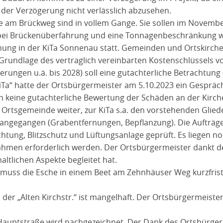
 der Verzögerung nicht verlässlich abzusehen.
e am Brückweg sind in vollem Gange. Sie sollen im Novemb
bei Brückenüberfahrung und eine Tonnagenbeschränkung we
ehung in der KiTa Sonnenau statt. Gemeinden und Ortskirche
ndlage des vertraglich vereinbarten Kostenschlüssels von
rungen u.ä. bis 2028) soll eine gutachterliche Betrachtung
iTa“ hatte der Ortsbürgermeister am 5.10.2023 ein Gespräch 
h keine gutachterliche Bewertung der Schäden an der Kirch
Ortsgemeinde weiter, zur KiTa s.a. den vorstehenden Glie
rangegangen (Grabentfernungen, Bepflanzung). Die Aufträge
ung, Blitzschutz und Lüftungsanlage geprüft. Es liegen no
en erforderlich werden. Der Ortsbürgermeister dankt dem
ltlichen Aspekte begleitet hat.
 muss die Esche in einem Beet am Zehnhäuser Weg kurzfris
er „Alten Kirchstr.“ ist mangelhaft. Der Ortsbürgermeiste
r Hauptstraße wird nachgezeichnet. Der Dank des Ortsbürger